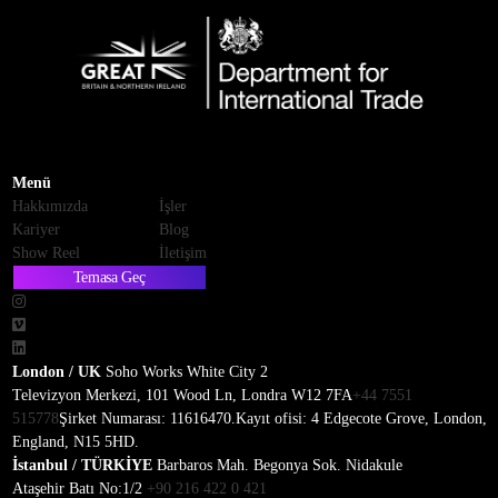
Menü
Hakkımızda
İşler
Kariyer
Blog
Show Reel
İletişim
Temasa Geç
London / UK
Soho Works White City 2
Televizyon Merkezi, 101 Wood Ln, Londra W12 7FA
+44 7551
515778
Şirket Numarası: 11616470.
Kayıt ofisi: 4 Edgecote Grove, London,
England, N15 5HD.
İstanbul / TÜRKİYE
Barbaros Mah. Begonya Sok. Nidakule
Ataşehir Batı No:1/2
+90 216 422 0 421