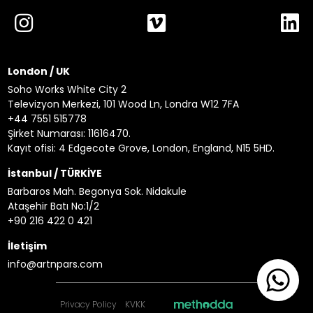
London / UK
Soho Works White City 2
Televizyon Merkezi, 101 Wood Ln, Londra W12 7FA
+44 7551 515778
Şirket Numarası: 11616470.
Kayıt ofisi: 4 Edgecote Grove, London, England, N15 5HD.
İstanbul / TÜRKİYE
Barbaros Mah. Begonya Sok. Nidakule
Ataşehir Batı No:1/2
+90 216 422 0 421
İletişim
info@artnpars.com
Privacy Policy
KVKK