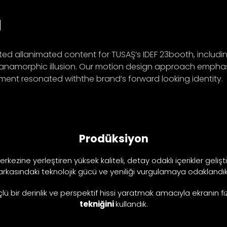
a
ated allanimated content for TUSAŞ’s IDEF 23booth, includi
 anamorphic illusion. Our motion design approach empha
ment resonated withthe brand’s forward looking identity.
Prodüksiyon
rkezine yerleştiren yüksek kaliteli, detay odaklı içerikler geliş
arkasındaki teknolojik gücü ve yeniliği vurgulamaya odaklandık
çlü bir derinlik ve perspektif hissi yaratmak amacıyla ekranın f
tekniğini
kullandık.