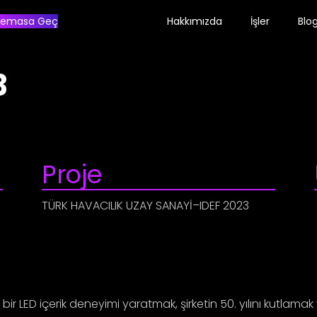
emasa Geç
Hakkımızda
İşler
Blo
3
Proje
TÜRK HAVACILIK UZAY SANAYİ–IDEF 2023
 bir LED içerik deneyimi yaratmak, şirketin 50. yılını kutlama